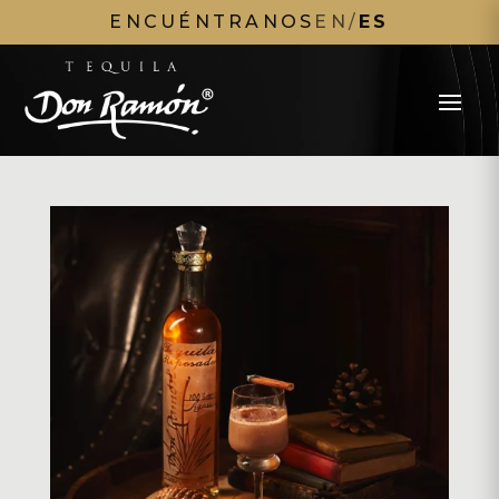
ENCUÉNTRANOS
EN
/
ES