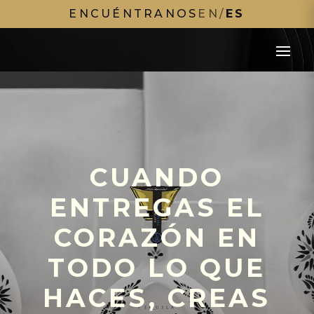
ENCUÉNTRANOS
EN
/
ES
CUANDO
ENTREGAS EL
CORAZÓN EN
TODO LO QUE
HACES, CREAS