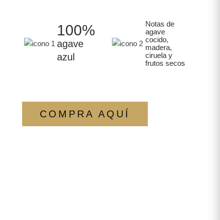
Notas de
100%
agave
cocido,
agave
madera,
ciruela y
azul
frutos secos
COMPRA AQUÍ