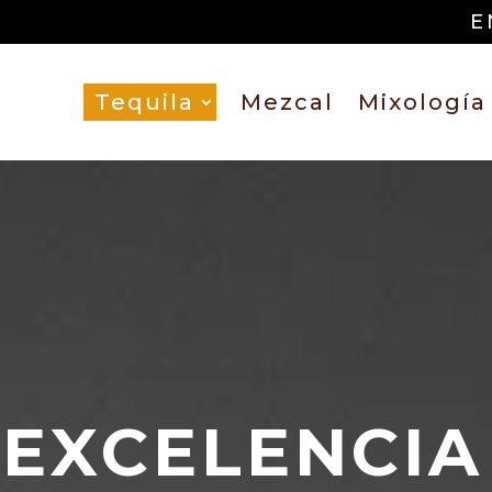
E
Tequila
Mezcal
Mixología
 EXCELENCIA