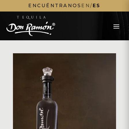
ENCUÉNTRANOS
EN
/
ES