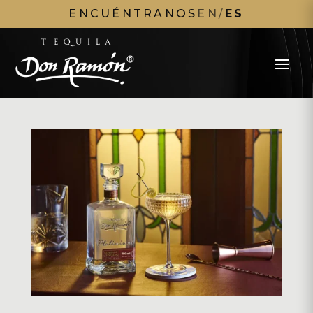
ENCUÉNTRANOS
EN
/
ES