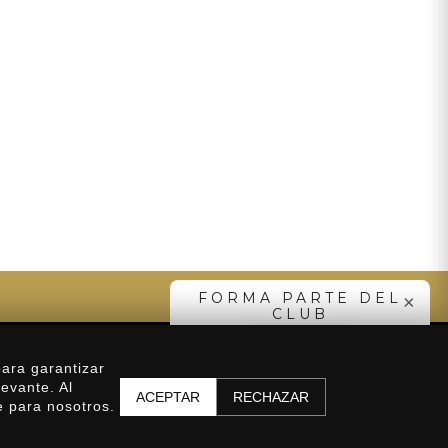
SUSCRIBIRME
FORMA PARTE DEL
×
CLUB
SUSCRÍBETE
Distribuidores
ara garantizar
levante. Al
ACEPTAR
RECHAZAR
e para nosotros.
🛒 Carrito (
0
)