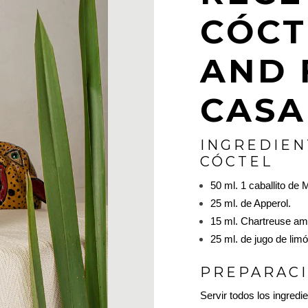
CÓCT
AND 
CASA
INGREDIEN
CÓCTEL
50 ml. 1 caballito d
25 ml. de Apperol.
15 ml. Chartreuse ama
25 ml. de jugo de limó
PREPARACI
Servir todos los ingredie