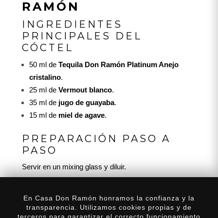
RAMÓN
INGREDIENTES
PRINCIPALES DEL
CÓCTEL
50 ml de
Tequila Don Ramón Platinum Anejo
cristalino
.
25 ml de
Vermout blanco
.
35 ml de
jugo de guayaba
.
15 ml de
miel de agave
.
PREPARACIÓN PASO A
PASO
Servir en un mixing glass y diluir.
En Casa Don Ramón honramos la confianza y la
transparencia. Utilizamos cookies propias y de
terceros para garantizar el correcto funcionamiento