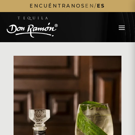
ENCUÉNTRANOS
EN
/
ES