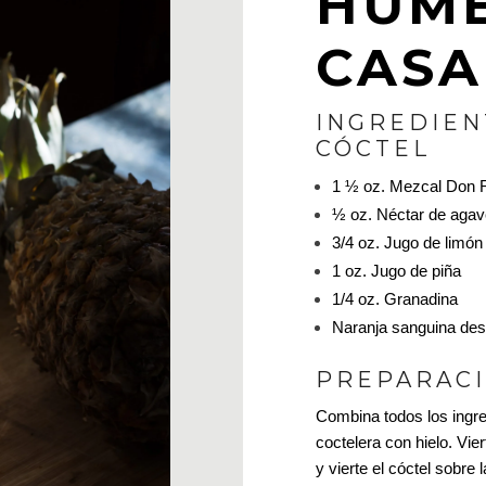
HUME
CASA
INGREDIEN
CÓCTEL
1 ½ oz. Mezcal Don
½ oz. Néctar de aga
3/4 oz. Jugo de limón
1 oz. Jugo de piña
1/4 oz. Granadina
Naranja sanguina des
PREPARACI
Combina todos los ingre
coctelera con hielo. Vier
y vierte el cóctel sobre l