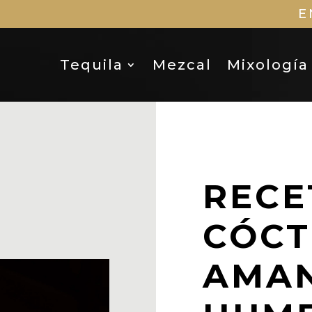
E
Tequila
Mezcal
Mixología
RECE
CÓCT
AMA