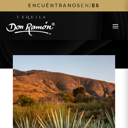
ENCUÉNTRANOS
EN
/
ES