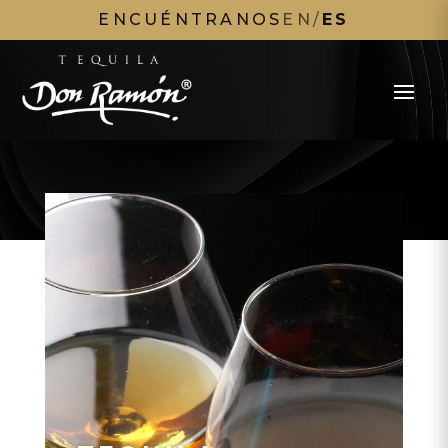
ENCUÉNTRANOS
EN
/
ES