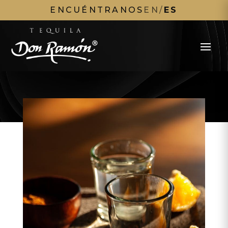
ENCUÉNTRANOS
EN
/
ES