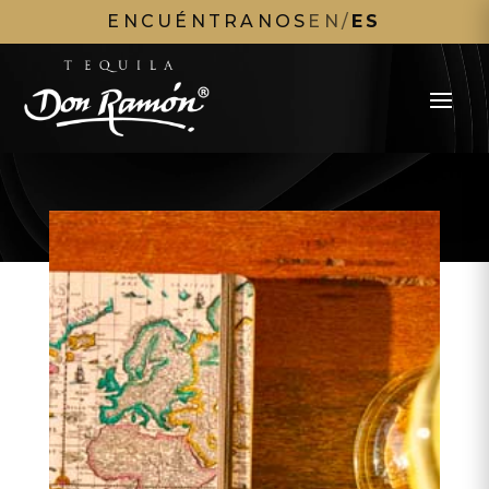
ENCUÉNTRANOS
EN
/
ES