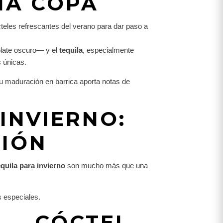
NA COPA
cteles refrescantes del verano para dar paso a
olate oscuro— y el
tequila
, especialmente
s únicas.
u maduración en barrica aporta notas de
INVIERNO:
CIÓN
equila para invierno
son mucho más que una
s especiales.
” — CÓCTEL