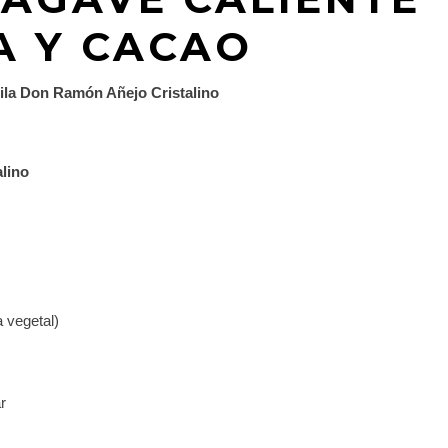
A Y CACAO
uila Don Ramón Añejo Cristalino
lino
a vegetal)
r