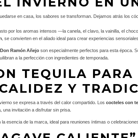
EL INVIERNO EN U
a quedarse en casa, los sabores se transforman. Dejamos atrás los có
sto por los aromas intensos —la canela, el clavo, la vainilla, el choc
n
, se convierten en el aliado ideal para crear experiencias sensoriale
a Don Ramón Añejo
son especialmente perfectos para esta época. S
libran a la perfección con ingredientes de temporada.
ON TEQUILA PARA 
 CALIDEZ Y TRADI
nvierno se expresa a través del calor compartido. Los
cocteles con t
una invitación a disfrutar sin prisa.
la esencia de la marca, ideal para reuniones íntimas o celebracione
 AGAVE CALIENTE