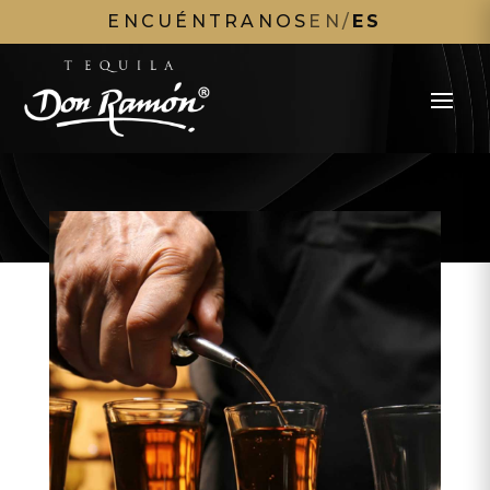
ENCUÉNTRANOS
EN
/
ES