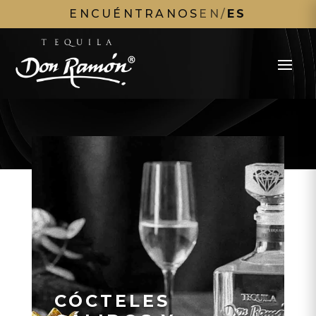
ENCUÉNTRANOS
EN
/
ES
CÓCTELES