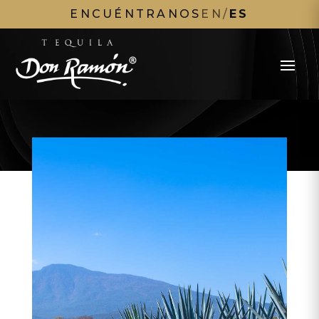
ENCUÉNTRANOS
EN
/
ES